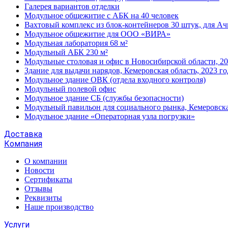
Галерея вариантов отделки
Модульное общежитие с АБК на 40 человек
Вахтовый комплекс из блок-контейнеров 30 штук, для А
Модульное общежитие для ООО «ВИРА»
Модульная лаборатория 68 м²
Модульный АБК 230 м²
Модульные столовая и офис в Новосибирской области, 20
Здание для выдачи нарядов, Кемеровская область, 2023 го
Модульное здание ОВК (отдела входного контроля)
Модульный полевой офис
Модульное здание СБ (службы безопасности)
Модульный павильон для социального рынка, Кемеровска
Модульное здание «Операторная узла погрузки»
Доставка
Компания
О компании
Новости
Сертификаты
Отзывы
Реквизиты
Наше производство
Услуги