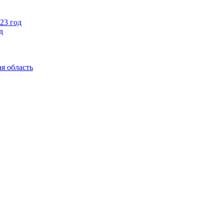
23 год
д
я область