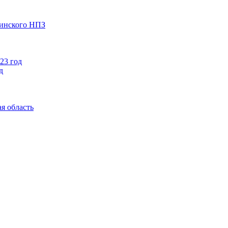
чинского НПЗ
23 год
д
я область