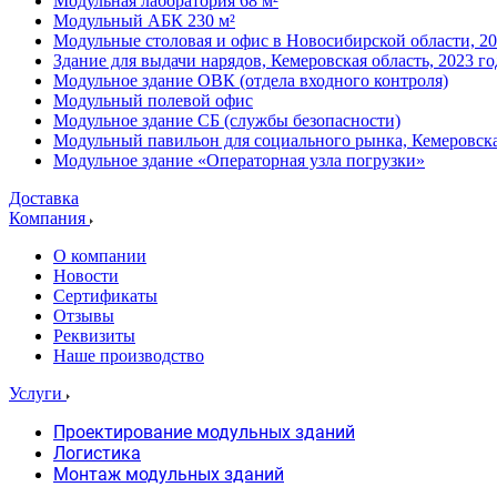
Модульная лаборатория 68 м²
Модульный АБК 230 м²
Модульные столовая и офис в Новосибирской области, 20
Здание для выдачи нарядов, Кемеровская область, 2023 го
Модульное здание ОВК (отдела входного контроля)
Модульный полевой офис
Модульное здание СБ (службы безопасности)
Модульный павильон для социального рынка, Кемеровска
Модульное здание «Операторная узла погрузки»
Доставка
Компания
О компании
Новости
Сертификаты
Отзывы
Реквизиты
Наше производство
Услуги
Проектирование модульных зданий
Логистика
Монтаж модульных зданий