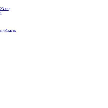
23 год
д
я область