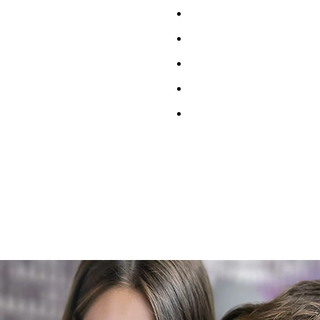
Вагончик-бытовка
Блок-контейнер "Транспак
Модульные здания
Вагон-дом на санях
Вагон-дом на шасси