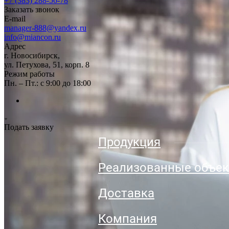
+7 (383) 288-56-78
Заказать звонок
E-mail
manager-888@yandex.ru
info@miancon.ru
Адрес
г. Новосибирск,
ул. Петухова, 51, корп. 8
Режим работы
Пн. – Пт.: с 9:00 до 18:00
Подать заявку
Продукция
Реализованные объе
Доставка
Компания