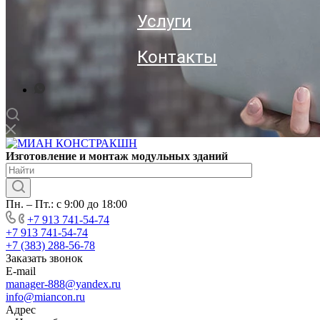
Услуги
Контакты
Изготовление
и монтаж модульных
зданий
Пн. – Пт.: с 9:00 до 18:00
+7 913 741-54-74
+7 913 741-54-74
+7 (383) 288-56-78
Заказать звонок
E-mail
manager-888@yandex.ru
info@miancon.ru
Адрес