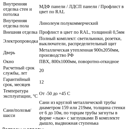
Внутренняя
МДФ панели / ЛДСП панели / Профлист в
отделка стен и
цвет по RAL
потолка
Внутренняя
Линолеум полукоммерческий
отделка пола
Внешняя отделка
Профлист в цвет по RAL, толщиной 0,5мм
Полный комплект: светильники, розетки,
Электропроводка
выключатели, распределительный щит
Металлическая утепленная 900х2050мм,
Дверь
производство РФ
Окно
ПВХ, 800х1000мм, поворотно-откидное
Расчетный срок
20
службы, лет
Гарантийный
12
срок, месяцев
Температура
От -50 до +45 С
эксплуатации, °С
Сани из круглой металлической трубы
диаметром 159 или 219мм, толщина стенки
Сани/полозья/
от 6 до 10м, по торцам трубы загнуты в
шасси
форме «лыж» с заглушками В комплекте
дышло, выдвижная ступенька