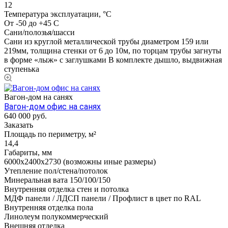
12
Температура эксплуатации, °С
От -50 до +45 С
Сани/полозья/шасси
Сани из круглой металлической трубы диаметром 159 или
219мм, толщина стенки от 6 до 10м, по торцам трубы загнуты
в форме «лыж» с заглушками В комплекте дышло, выдвижная
ступенька
Вагон-дом на санях
Вагон-дом офис на санях
640 000
руб.
Заказать
Площадь по периметру, м²
14,4
Габариты, мм
6000х2400х2730 (возможны иные размеры)
Утепление пол/стена/потолок
Минеральная вата 150/100/150
Внутренняя отделка стен и потолка
МДФ панели / ЛДСП панели / Профлист в цвет по RAL
Внутренняя отделка пола
Линолеум полукоммерческий
Внешняя отделка