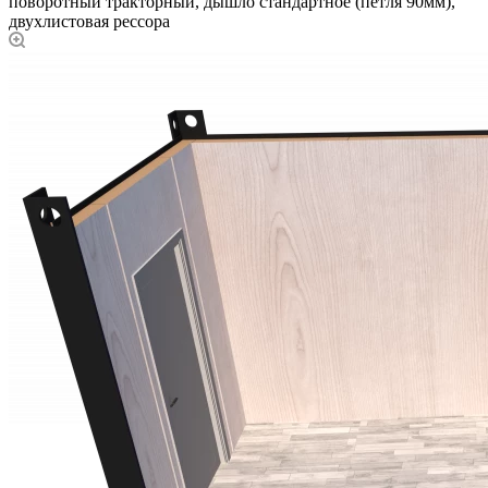
поворотный тракторный, дышло стандартное (петля 90мм),
двухлистовая рессора