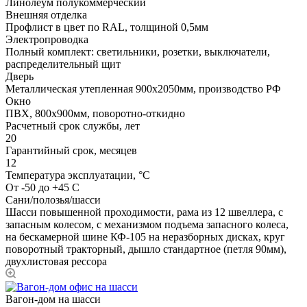
Линолеум полукоммерческий
Внешняя отделка
Профлист в цвет по RAL, толщиной 0,5мм
Электропроводка
Полный комплект: светильники, розетки, выключатели,
распределительный щит
Дверь
Металлическая утепленная 900х2050мм, производство РФ
Окно
ПВХ, 800х900мм, поворотно-откидно
Расчетный срок службы, лет
20
Гарантийный срок, месяцев
12
Температура эксплуатации, °С
От -50 до +45 С
Сани/полозья/шасси
Шасси повышенной проходимости, рама из 12 швеллера, с
запасным колесом, с механизмом подъема запасного колеса,
на бескамерной шине КФ-105 на неразборных дисках, круг
поворотный тракторный, дышло стандартное (петля 90мм),
двухлистовая рессора
Вагон-дом на шасси