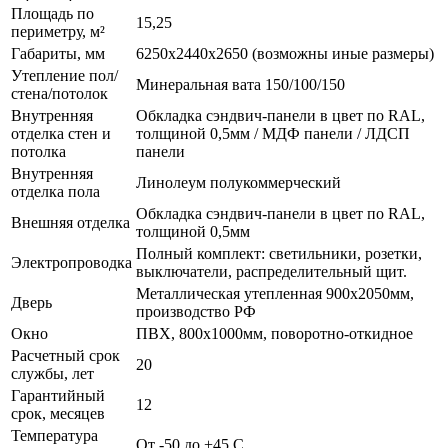
Площадь по
15,25
периметру, м²
Габариты, мм
6250х2440х2650 (возможны иные размеры)
Утепление пол/
Минеральная вата 150/100/150
стена/потолок
Внутренняя
Обкладка сэндвич-панели в цвет по RAL,
отделка стен и
толщиной 0,5мм / МДФ панели / ЛДСП
потолка
панели
Внутренняя
Линолеум полукоммерческий
отделка пола
Обкладка сэндвич-панели в цвет по RAL,
Внешняя отделка
толщиной 0,5мм
Полный комплект: светильники, розетки,
Электропроводка
выключатели, распределительный щит.
Металлическая утепленная 900х2050мм,
Дверь
производство РФ
Окно
ПВХ, 800х1000мм, поворотно-откидное
Расчетный срок
20
службы, лет
Гарантийный
12
срок, месяцев
Температура
От -50 до +45 С