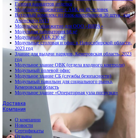
Галерея вариантов отделки
Модульное общежитие с АБК на 40 человек
Вахтовый комплекс из блок-контейнеров 30 штук, для
Ачинского НПЗ
Модульное общежитие для ООО «ВИРА»
Модульная лаборатория 68 м²
Модульный АБК 230 м²
Модульные столовая и офис в Новосибирской области,
2023 год
Здание для выдачи нарядов, Кемеровская область, 2023
год
Модульное здание ОВК (отдела входного контроля)
Модульный полевой офис
Модульное здание СБ (службы безопасности)
Модульный павильон для социального рынка,
Кемеровская область
Модульное здание «Операторная узла погрузки»
Доставка
Компания
О компании
Новости
Сертификаты
Отзывы