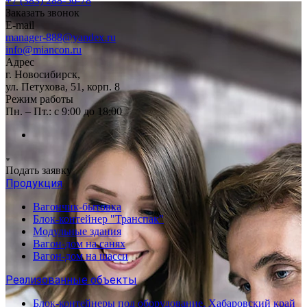
+7 (383) 288-56-78
Заказать звонок
E-mail
manager-888@yandex.ru
info@miancon.ru
Адрес
г. Новосибирск,
ул. Петухова, 51, корп. 8
Режим работы
Пн. – Пт.: с 9:00 до 18:00
Подать заявку
Продукция
Вагончик-бытовка
Блок-контейнер "Транспак"
Модульные здания
Вагон-дом на санях
Вагон-дом на шасси
Реализованные объекты
Блок-контейнеры под оборудование, Хабаровский край