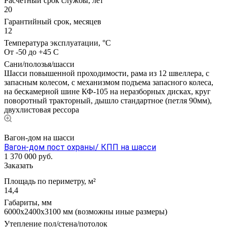
Расчетный срок службы, лет
20
Гарантийный срок, месяцев
12
Температура эксплуатации, °С
От -50 до +45 С
Сани/полозья/шасси
Шасси повышенной проходимости, рама из 12 швеллера, с
запасным колесом, с механизмом подъема запасного колеса,
на бескамерной шине КФ-105 на неразборных дисках, круг
поворотный тракторный, дышло стандартное (петля 90мм),
двухлистовая рессора
Вагон-дом на шасси
Вагон-дом пост охраны/ КПП на шасси
1 370 000
руб.
Заказать
Площадь по периметру, м²
14,4
Габариты, мм
6000х2400х3100 мм (возможны иные размеры)
Утепление пол/стена/потолок