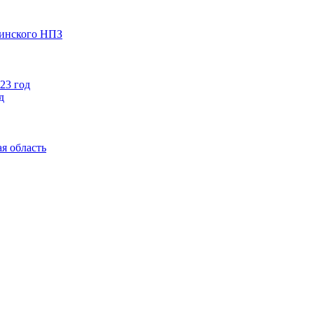
чинского НПЗ
23 год
д
я область