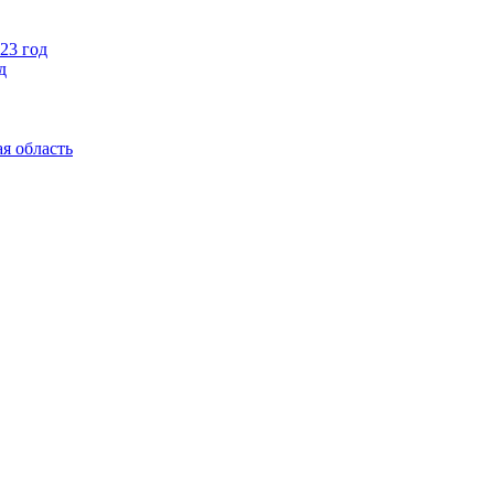
23 год
д
я область