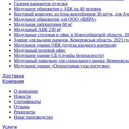
Галерея вариантов отделки
Модульное общежитие с АБК на 40 человек
Вахтовый комплекс из блок-контейнеров 30 штук, для А
Модульное общежитие для ООО «ВИРА»
Модульная лаборатория 68 м²
Модульный АБК 230 м²
Модульные столовая и офис в Новосибирской области, 20
Здание для выдачи нарядов, Кемеровская область, 2023 го
Модульное здание ОВК (отдела входного контроля)
Модульный полевой офис
Модульное здание СБ (службы безопасности)
Модульный павильон для социального рынка, Кемеровска
Модульное здание «Операторная узла погрузки»
Доставка
Компания
О компании
Новости
Сертификаты
Отзывы
Реквизиты
Наше производство
Услуги