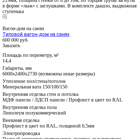
219мм, толщина стенки от 6 до 10м, по торцам трубы загнуты
в форме «лыж» с заглушками. В комплекте дышло, выдвижная
ступенька
Вагон-дом на санях
Типовой вагон-дом на санях
600 000
руб.
Заказать
Площадь по периметру, м²
14,4
Габариты, мм
6000х2400х2730 (возможны иные размеры)
Утепление пол/стена/потолок
Минеральная вата 150/100/150
Внутренняя отделка стен и потолка
МДФ панели / ЛДСП панели / Профлист в цвет по RAL
Внутренняя отделка пола
Линолеум полукоммерческий
Внешняя отделка
Профлист в цвет по RAL, толщиной 0,5мм
Электропроводка
Полный комплект: светильники, розетки, выключатели,