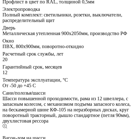
Профлист в цвет по RAL, толщиной 0,5мм
Электропроводка
Полный комплект: светильники, розетки, выключатели,
распределительный щит
Дверь
Металлическая утепленная 900х2050мм, производство РФ
Окно
ПВХ, 800х900мм, поворотно-откидно
Расчетный срок службы, лет
20
Гарантийный срок, месяцев
12
Температура эксплуатации, °С
От -50 до +45 С
Сани/полозья/шасси
Шасси повышенной проходимости, рама из 12 швеллера, с
запасным колесом, с механизмом подъема запасного колеса,
на бескамерной шине КФ-105 на неразборных дисках, круг
поворотный тракторный, дышло стандартное (петля 90мм),
двухлистовая рессора
Вагон-дом на шасси