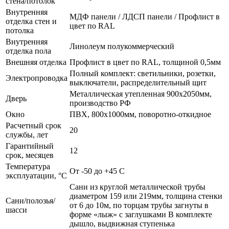
стена/потолок
Внутренняя
МДФ панели / ЛДСП панели / Профлист в
отделка стен и
цвет по RAL
потолка
Внутренняя
Линолеум полукоммерческий
отделка пола
Внешняя отделка
Профлист в цвет по RAL, толщиной 0,5мм
Полный комплект: светильники, розетки,
Электропроводка
выключатели, распределительный щит
Металлическая утепленная 900х2050мм,
Дверь
производство РФ
Окно
ПВХ, 800х1000мм, поворотно-откидное
Расчетный срок
20
службы, лет
Гарантийный
12
срок, месяцев
Температура
От -50 до +45 С
эксплуатации, °С
Сани из круглой металлической трубы
диаметром 159 или 219мм, толщина стенки
Сани/полозья/
от 6 до 10м, по торцам трубы загнуты в
шасси
форме «лыж» с заглушками В комплекте
дышло, выдвижная ступенька